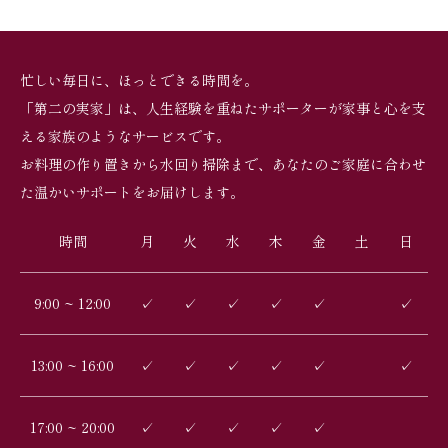
忙しい毎日に、ほっとできる時間を。
「第二の実家」は、人生経験を重ねたサポーターが家事と心を支
える家族のようなサービスです。
お料理の作り置きから水回り掃除まで、あなたのご家庭に合わせ
た温かいサポートをお届けします。
時間
月
火
水
木
金
土
日
9:00 ~ 12:00
✓
✓
✓
✓
✓
✓
13:00 ~ 16:00
✓
✓
✓
✓
✓
✓
17:00 ~ 20:00
✓
✓
✓
✓
✓