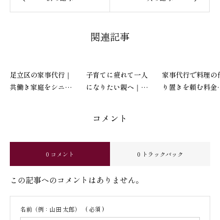
関連記事
足立区の家事代行｜
子育てに疲れて一人
家事代行で料理の
共働き家庭をシニア
になりたい親へ｜罪
り置きを頼む料金
サポーターが支える
悪感を手放す休み方
は？帰宅したら温
「第二の実家」
いごはんがある暮
コメント
しを始める方法
0 コメント
0 トラックバック
この記事へのコメントはありません。
名前（例：山田 太郎）
( 必須 )