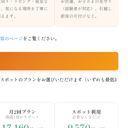
水回り・リビング・寝室な
お洗濯、お子さまの見守り
ど、気になる場所を丁寧に
（経験者が対応）、引越し
整えます。
前後の片付けなど。
容のページ
をご覧ください。
ン
スポットのプランをお選びいただけます（いずれも最低3
月2回プラン
スポット利用
隔週1回のサポート
必要なときだけ
17,160
9,570