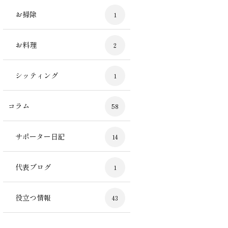
お掃除
1
お料理
2
シッティング
1
コラム
58
サポーター日記
14
代表ブログ
1
役立つ情報
43