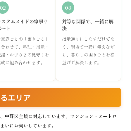
02
03
カスタムメイドの家事サ
対等な関係で、一緒に解
ポート
決
ご家庭ごとの「困りごと」
指示通りにこなすだけでな
に合わせて、料理・掃除・
く、現場で一緒に考えなが
洗濯・お子さまの見守りを
ら、暮らしの困りごとを横
柔軟に組み合わせます。
並びで解決します。
いるエリア
、中野区全域に対応しています。マンション・オートロ
まいにお伺いしています。