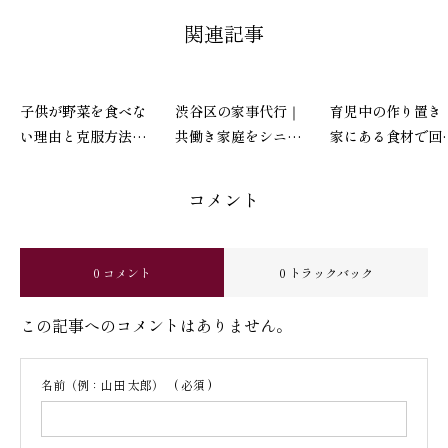
関連記事
子供が野菜を食べな
渋谷区の家事代行｜
育児中の作り置き
い理由と克服方法｜
共働き家庭をシニア
家にある食材で回
野菜嫌いを楽しく食
サポーターが支える
一週間ごはんの整
育する方法
「第二の実家」
方
コメント
0 コメント
0 トラックバック
この記事へのコメントはありません。
名前（例：山田 太郎）
( 必須 )