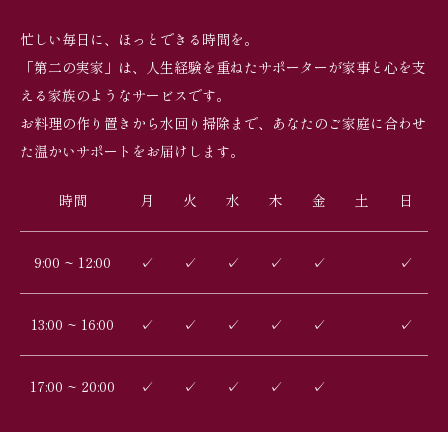
忙しい毎日に、ほっとできる時間を。
「第二の実家」は、人生経験を重ねたサポーターが家事と心を支
える家族のようなサービスです。
お料理の作り置きから水回り掃除まで、あなたのご家庭に合わせ
た温かいサポートをお届けします。
時間
月
火
水
木
金
土
日
9:00 ~ 12:00
✓
✓
✓
✓
✓
✓
13:00 ~ 16:00
✓
✓
✓
✓
✓
✓
17:00 ~ 20:00
✓
✓
✓
✓
✓