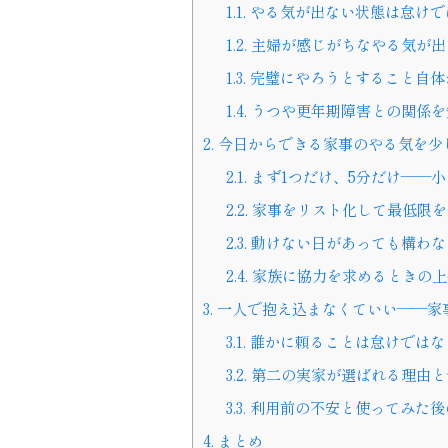
1.1.
やる気が出ない状態は怠けで
1.2.
主婦が感じがちなやる気が出
1.3.
完璧にやろうとすること自体
1.4.
うつや更年期障害との関係を
2.
今日からできる家事のやる気を少
2.1.
まず1つだけ、5分だけ——
2.2.
家事をリスト化して最低限を
2.3.
動けない日があっても構わな
2.4.
家族に協力を求めるときの上
3.
一人で抱え込まなくていい——家
3.1.
誰かに頼ることは怠けではな
3.2.
第二の実家が選ばれる理由と
3.3.
利用前の不安と使ってみた後
4.
まとめ