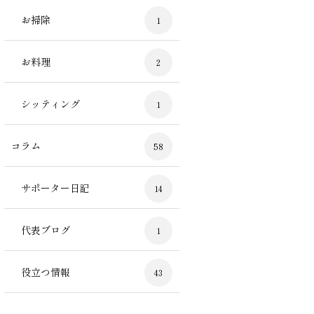
お掃除
1
お料理
2
シッティング
1
コラム
58
サポーター日記
14
代表ブログ
1
役立つ情報
43